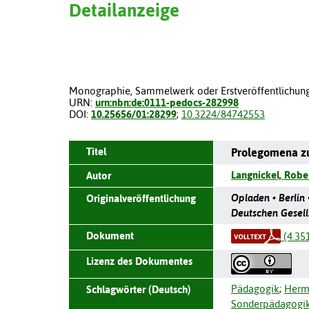
Detailanzeige
Monographie, Sammelwerk oder Erstveröffentlichung
URN:
urn:nbn:de:0111-pedocs-282998
DOI:
10.25656/01:28299
;
10.3224/84742553
Titel
Prolegomena zu
Langnickel, Robe
Autor
Opladen • Berlin 
Originalveröffentlichung
Deutschen Gesell
Dokument
(4.35
Lizenz des Dokumentes
Pädagogik
;
Herm
Schlagwörter (Deutsch)
Sonderpädagogi