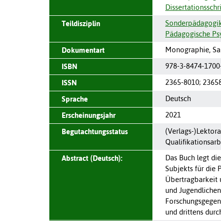
Dissertationsschri
Sonderpädagogi
Teildisziplin
Pädagogische Ps
Monographie, Sa
Dokumentart
978-3-8474-1700
ISBN
2365-8010
;
2365
ISSN
Deutsch
Sprache
2021
Erscheinungsjahr
(Verlags-)Lektora
Begutachtungsstatus
Qualifikationsarbe
Das Buch legt di
Abstract (Deutsch):
Subjekts für die
Übertragbarkeit 
und Jugendlichen
Forschungsgegens
und drittens durc