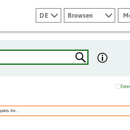
DE
Browsen
M
kts. Ein ...