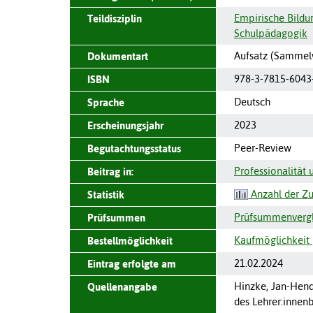
Empirische Bildu
Teildisziplin
Schulpädagogik
Aufsatz (Sammel
Dokumentart
978-3-7815-6043
ISBN
Deutsch
Sprache
2023
Erscheinungsjahr
Peer-Review
Begutachtungsstatus
Professionalität
Beitrag in:
Anzahl der Zu
Statistik
Prüfsummenvergle
Prüfsummen
Kaufmöglichkeit 
Bestellmöglichkeit
21.02.2024
Eintrag erfolgte am
Hinzke, Jan-Hendr
Quellenangabe
des Lehrer:innenb