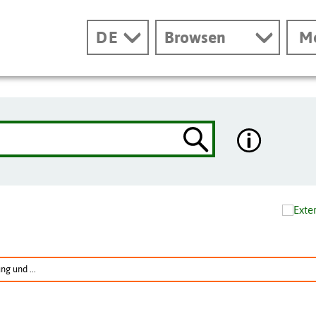
DE
Browsen
M
ng und ...