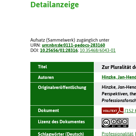
Detailanzeige
Aufsatz (Sammelwerk) zugänglich unter
URN:
urn:nbn:de:0111-pedocs-283160
DOI:
10.25656/01:28316
;
10.35468/6043-01
Titel
Zur Pluralität 
Hinzke, Jan-Hend
Autoren
Hinzke, Jan-Hendr
Originalveröffentlichung
Perspektiven, the
Professionsforsc
Dokument
(152 
Lizenz des Dokumentes
Professionalität
;
Schlagwörter (Deutsch)