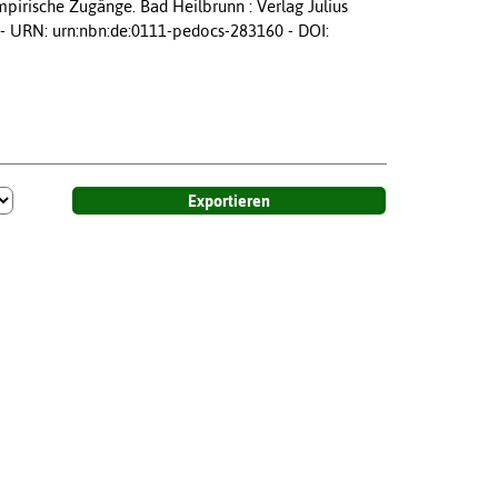
pirische Zugänge. Bad Heilbrunn : Verlag Julius
) - URN: urn:nbn:de:0111-pedocs-283160 - DOI: