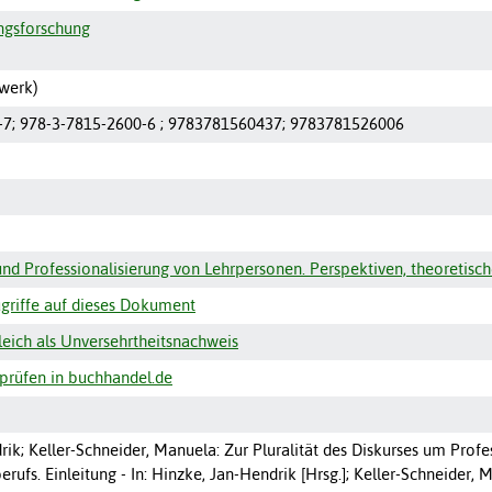
ngsforschung
werk)
-7; 978-3-7815-2600-6 ; 9783781560437; 9783781526006
 und Professionalisierung von Lehrpersonen. Perspektiven, theoret
griffe auf dieses Dokument
ich als Unversehrtheitsnachweis
prüfen in buchhandel.de
ik; Keller-Schneider, Manuela: Zur Pluralität des Diskurses um Profe
erufs. Einleitung - In: Hinzke, Jan-Hendrik [Hrsg.]; Keller-Schneider, 