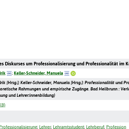
des Diskurses um Professionalisierung und Professionalität im K
rik
;
Keller-Schneider, Manuela
ik [Hrsg.]; Keller-Schneider, Manuela [Hrsg.]: Professionalität und P
oretische Rahmungen und empirische Zugänge. Bad Heilbrunn : Verlag 
hung und Lehrer:innenbildung)
KB)
Professionalisierung
;
Lehrer
;
Lehramtsstudent
;
Lehrberuf
;
Profession