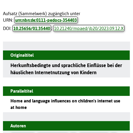
Aufsatz (Sammelwerk) zugänglich unter
URN:
urn:nbn:de:0111-pedocs-354403
DOI:
10.25656/01:35440
;
10.21240/mpaed/jb20/2023.09.12.X
Originaltitel
Herkunftsbedingte und sprachliche Einflüsse bei der
häuslichen Internetnutzung von Kindern
Paralleltitel
Home and language influences on children's internet use
at home
Autoren