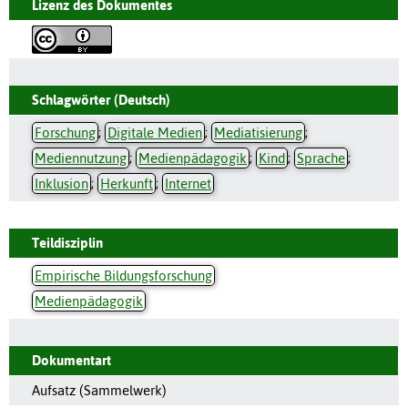
Lizenz des Dokumentes
Schlagwörter (Deutsch)
Forschung
;
Digitale Medien
;
Mediatisierung
;
Mediennutzung
;
Medienpädagogik
;
Kind
;
Sprache
;
Inklusion
;
Herkunft
;
Internet
Teildisziplin
Empirische Bildungsforschung
Medienpädagogik
Dokumentart
Aufsatz (Sammelwerk)