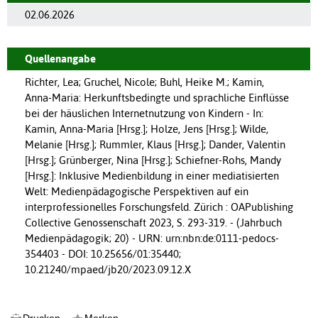
02.06.2026
Quellenangabe
Richter, Lea; Gruchel, Nicole; Buhl, Heike M.; Kamin,
Anna-Maria: Herkunftsbedingte und sprachliche Einflüsse
bei der häuslichen Internetnutzung von Kindern - In:
Kamin, Anna-Maria [Hrsg.]; Holze, Jens [Hrsg.]; Wilde,
Melanie [Hrsg.]; Rummler, Klaus [Hrsg.]; Dander, Valentin
[Hrsg.]; Grünberger, Nina [Hrsg.]; Schiefner-Rohs, Mandy
[Hrsg.]: Inklusive Medienbildung in einer mediatisierten
Welt: Medienpädagogische Perspektiven auf ein
interprofessionelles Forschungsfeld. Zürich : OAPublishing
Collective Genossenschaft 2023, S. 293-319. - (Jahrbuch
Medienpädagogik; 20) - URN: urn:nbn:de:0111-pedocs-
354403 - DOI: 10.25656/01:35440;
10.21240/mpaed/jb20/2023.09.12.X
Drucken
Merken