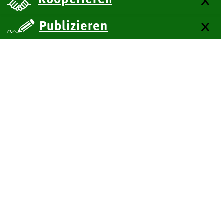
Publizieren
über uns
Kontakt
Impressum
Datenschutz
Barrierefreiheit
SiteMap
Technische Dokumentation
Zum Seitenanfang
BITV-Feedback
Leichte Sprache