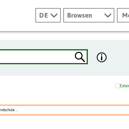
DE
Browsen
M
ndschule ...