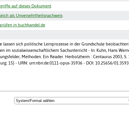
griffe auf dieses Dokument
ich als Unversehrtheitsnachweis
prüfen in buchhandel.de
Wie lassen sich politische Lernprozesse in der Grundschule beobach
en im sozialwissenschaftlichem Sachunterricht - In: Kuhn, Hans Werner
ungsfelder, Methoden. Ein Reader. Herbolzheim : Centaurus 2003, S. 
urg; 15) - URN: urn:nbn:de:0111-opus-35936 - DOI: 10.25656/01:3593