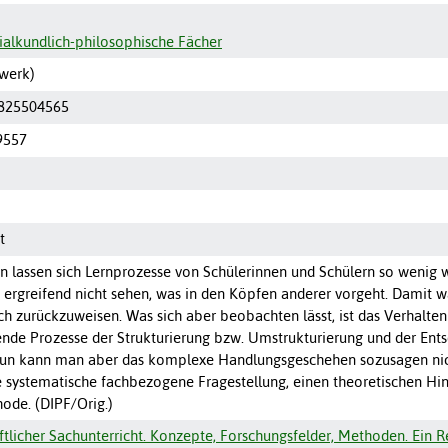
ialkundlich-philosophische Fächer
werk)
3825504565
9557
t
assen sich Lernprozesse von Schülerinnen und Schülern so wenig w
 ergreifend nicht sehen, was in den Köpfen anderer vorgeht. Damit wä
sch zurückzuweisen. Was sich aber beobachten lässt, ist das Verhalte
nde Prozesse der Strukturierung bzw. Umstrukturierung und der Ents
Nun kann man aber das komplexe Handlungsgeschehen sozusagen nicht
 systematische fachbezogene Fragestellung, einen theoretischen Hin
de. (DIPF/Orig.)
ftlicher Sachunterricht. Konzepte, Forschungsfelder, Methoden. Ein 