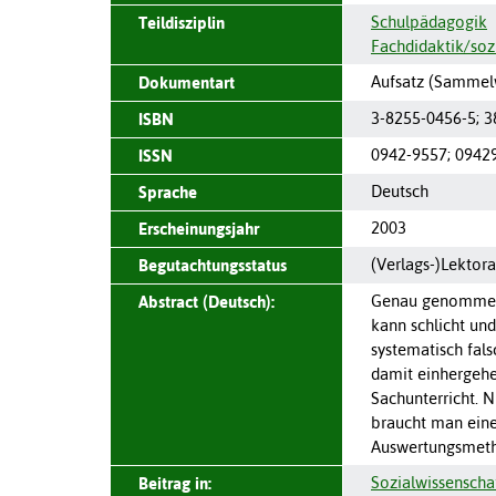
Schulpädagogik
Teildisziplin
Fachdidaktik/soz
Aufsatz (Sammel
Dokumentart
3-8255-0456-5; 
ISBN
0942-9557
;
0942
ISSN
Deutsch
Sprache
2003
Erscheinungsjahr
(Verlags-)Lektora
Begutachtungsstatus
Genau genommen l
Abstract (Deutsch):
kann schlicht und
systematisch fal
damit einhergehe
Sachunterricht. 
braucht man eine
Auswertungsmetho
Sozialwissenscha
Beitrag in: