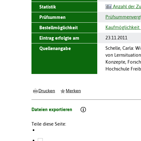
Anzahl der Zu
Statistik
Prüfsummenvergle
Prüfsummen
Kaufmöglichkeit 
Bestellmöglichkeit
23.11.2011
Eintrag erfolgte am
Schelle, Carla: 
Quellenangabe
von Lernsituation
Konzepte, Forsch
Hochschule Freib
Drucken
Merken
Dateien exportieren
Teile diese Seite: