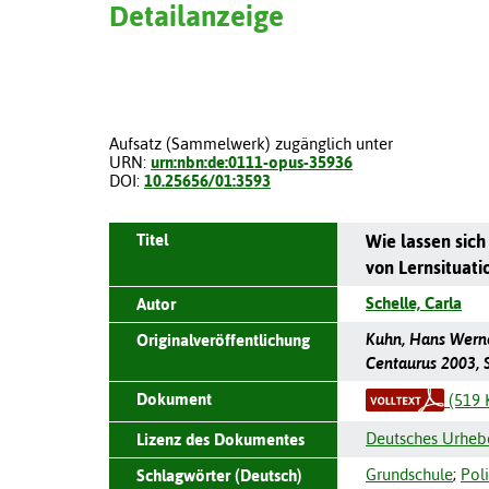
Detailanzeige
Aufsatz (Sammelwerk) zugänglich unter
URN:
urn:nbn:de:0111-opus-35936
DOI:
10.25656/01:3593
Titel
Wie lassen sic
von Lernsituati
Schelle, Carla
Autor
Kuhn, Hans Werne
Originalveröffentlichung
Centaurus 2003, S
Dokument
(519 
Deutsches Urheb
Lizenz des Dokumentes
Grundschule
;
Poli
Schlagwörter (Deutsch)