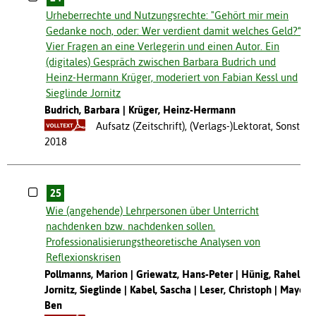
Urheberrechte und Nutzungsrechte: "Gehört mir mein
Gedanke noch, oder: Wer verdient damit welches Geld?“
Vier Fragen an eine Verlegerin und einen Autor. Ein
(digitales) Gespräch zwischen Barbara Budrich und
Heinz-Hermann Krüger, moderiert von Fabian Kessl und
Sieglinde Jornitz
Budrich, Barbara
Krüger, Heinz-Hermann
Aufsatz (Zeitschrift), (Verlags-)Lektorat, Sonstige
2018
25
Wie (angehende) Lehrpersonen über Unterricht
nachdenken bzw. nachdenken sollen.
Professionalisierungstheoretische Analysen von
Reflexionskrisen
Pollmanns, Marion
Griewatz, Hans-Peter
Hünig, Rahel
Jornitz, Sieglinde
Kabel, Sascha
Leser, Christoph
Mayer,
Ben