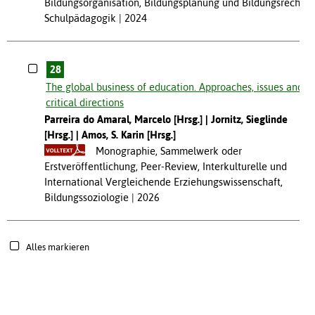
Bildungsorganisation, Bildungsplanung und Bildungsrecht,
Schulpädagogik
2024
28
The global business of education. Approaches, issues and
critical directions
Parreira do Amaral, Marcelo [Hrsg.]
Jornitz, Sieglinde
[Hrsg.]
Amos, S. Karin [Hrsg.]
Monographie, Sammelwerk oder
Erstveröffentlichung, Peer-Review, Interkulturelle und
International Vergleichende Erziehungswissenschaft,
Bildungssoziologie
2026
Alles markieren