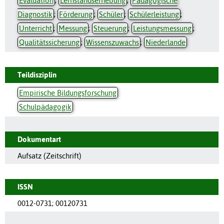
Evaluation
;
Lernstandserhebung
;
Pädagogische
Diagnostik
;
Förderung
;
Schüler
;
Schülerleistung
;
Unterricht
;
Messung
;
Steuerung
;
Leistungsmessung
;
Qualitätssicherung
;
Wissenszuwachs
;
Niederlande
Teildisziplin
Empirische Bildungsforschung
Schulpädagogik
Dokumentart
Aufsatz (Zeitschrift)
ISSN
0012-0731
;
00120731