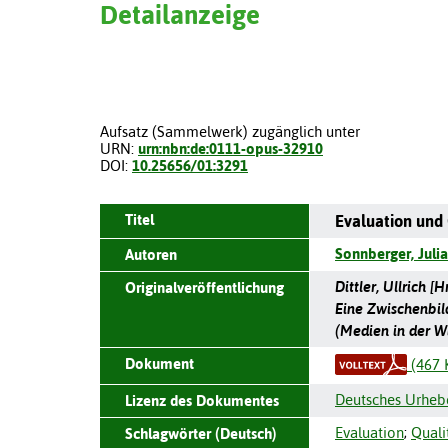
Detailanzeige
Aufsatz (Sammelwerk) zugänglich unter
URN:
urn:nbn:de:0111-opus-32910
DOI:
10.25656/01:3291
Titel
Evaluation und 
Sonnberger, Julia
Autoren
Dittler, Ullrich [
Originalveröffentlichung
Eine Zwischenbila
(Medien in der Wi
Dokument
(467 
Deutsches Urheb
Lizenz des Dokumentes
Evaluation
;
Quali
Schlagwörter (Deutsch)