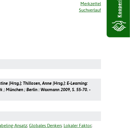
Kooperieren
Merkzettel
Suchverlauf
stine [Hrsg.]; Thillosen, Anne [Hrsg.]: E-Learning:
k ; München ; Berlin : Waxmann 2009, S. 55-70. -
abeling-Ansatz
;
Globales Denken
;
Lokaler Faktor
;