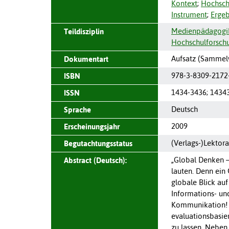
Kontext
;
Hochsch
Instrument
;
Ergeb
Medienpädagogi
Teildisziplin
Hochschulforsch
Aufsatz (Sammel
Dokumentart
978-3-8309-2172
ISBN
1434-3436
;
1434
ISSN
Deutsch
Sprache
2009
Erscheinungsjahr
(Verlags-)Lektora
Begutachtungsstatus
„Global Denken –
Abstract (Deutsch):
lauten. Denn ein 
globale Blick au
Informations- un
Kommunikation! D
evaluationsbasie
zu lassen. Neben