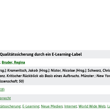
Qualitätssicherung durch ein E-Learning-Label
;
Bruder, Regina
Hrsg.]; Krameritsch, Jakob [Hrsg.]; Nistor, Nicolae [Hrsg.]; Schwarz, Chri
nz. Kritischer Rückblick als Basis eines Aufbruchs. Münster ; New Yor
ssenschaft; 50)
KB)
errecht
tätssicherung
;
E-Learning
;
Neue Medien
;
Internet
;
World Wide Web
;
L