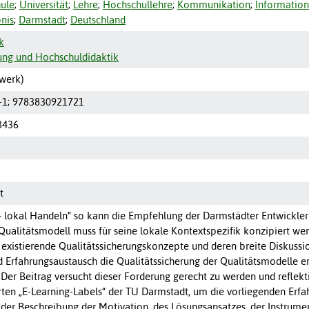
ule
;
Universität
;
Lehre
;
Hochschullehre
;
Kommunikation
;
Information
nis
;
Darmstadt
;
Deutschland
k
ung und Hochschuldidaktik
werk)
-1; 9783830921721
3436
t
 lokal Handeln“ so kann die Empfehlung der Darmstädter Entwickler 
Qualitätsmodell muss für seine lokale Kontextspezifik konzipiert wer
f existierende Qualitätssicherungskonzepte und deren breite Diskussi
d Erfahrungsaustausch die Qualitätssicherung der Qualitätsmodelle e
er Beitrag versucht dieser Forderung gerecht zu werden und reflekt
rten „E-Learning-Labels“ der TU Darmstadt, um die vorliegenden Erfa
 der Beschreibung der Motivation, des Lösungsansatzes, der Instrume