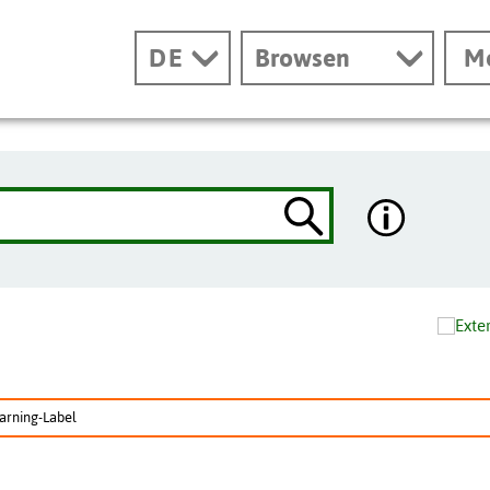
DE
Browsen
M
earning-Label