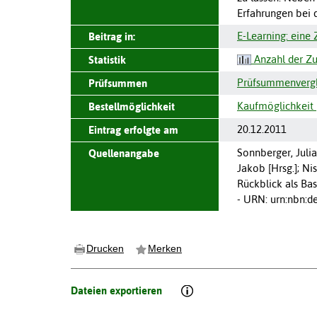
Erfahrungen bei 
E-Learning: eine 
Beitrag in:
Anzahl der Zu
Statistik
Prüfsummenvergle
Prüfsummen
Kaufmöglichkeit 
Bestellmöglichkeit
20.12.2011
Eintrag erfolgte am
Sonnberger, Julia;
Quellenangabe
Jakob [Hrsg.]; Nis
Rückblick als Bas
- URN: urn:nbn:d
Drucken
Merken
Dateien exportieren