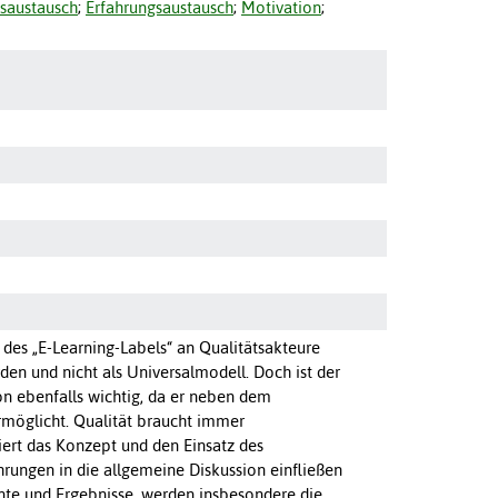
saustausch
;
Erfahrungsaustausch
;
Motivation
;
des „E-Learning-Labels“ an Qualitätsakteure
den und nicht als Universalmodell. Doch ist der
on ebenfalls wichtig, da er neben dem
rmöglicht. Qualität braucht immer
iert das Konzept und den Einsatz des
hrungen in die allgemeine Diskussion einfließen
nte und Ergebnisse, werden insbesondere die