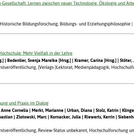
-Gesellschaft. Lernen zwischen neuer Technologie, Ökologie und Arbei
, Historische Bildungsforschung, Bildungs- und Erziehungsphilosophie
Hochschule: Mehr Vielfalt in der Lehre
.]
Bedenlier, Svenja Mareike [Hrsg.]
Kramer, Carina [Hrsg.]
Stöter,
tveröffentlichung, (Verlags-)Lektorat, Medienpädagogik, Hochschul
ung und Praxis im Dialog
 Anne Cornelia
Merkt, Marianne
Urban, Diana
Stolz, Katrin
Klinge
bastian
Zlotowski, Marc
Kornacker, Julia
Riewerts, Kerrin
Siebenha
tveröffentlichung, Review-Status unbekannt, Hochschulforschung u