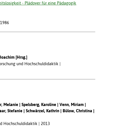
tslosigkeit - Plädoyer für eine Pädagogik
1986
 Joachim [Hrsg.]
forschung und Hochschuldidaktik
r, Melanie
Spelsberg, Karoline
Venn, Miriam
ar, Stefanie
Schwärzel, Kathrin
Bülow, Christina
nd Hochschuldidaktik
2013