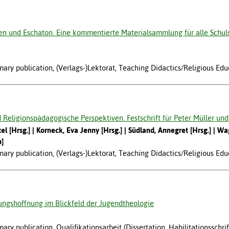
en und Eschaton. Eine kommentierte Materialsammlung für alle Schul
ary publication, (Verlags-)Lektorat, Teaching Didactics/Religious Edu
d Religionspädagogische Perspektiven. Festschrift für Peter Müller un
el [Hrsg.]
Korneck, Eva Jenny [Hrsg.]
Südland, Annegret [Hrsg.]
Wag
n]
ary publication, (Verlags-)Lektorat, Teaching Didactics/Religious Edu
hungshoffnung im Blickfeld der Jugendtheologie
ry publication, Qualifikationsarbeit (Dissertation, Habilitationsschri