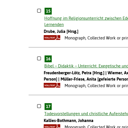
15
Hoffnung im Religionsunterricht zwischen Ed
Lernenden
Drube, Julia [Hrsg.]
Monograph, Collected Work or prim
16
Bibel – Didaktik – Unterricht. Exegetische un
Freudenberger-Lötz, Petra [Hrsg.]
Wiemer, Ax
Person]
Müller-Friese, Anita [gefeierte Perso
Monograph, Collected Work or prim
17
Todesvorstellungen und christliche Auferste
Kallies-Bothmann, Johanna
Monograph, Collected Work or prima