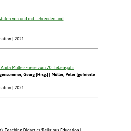
stufen von und mit Lehrenden und
cation
2021
d Anita Müller-Friese zum 70. Lebensjahr
ensommer, Georg [Hrsg.]
Müller, Peter [gefeierte
cation
2021
ft), Teaching Didactics/Religious Education