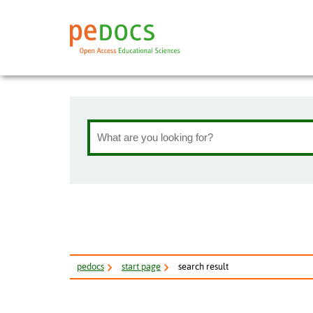
pe
docs
start page
search result